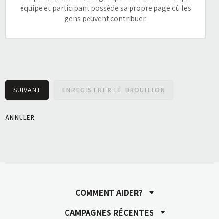
équipe et participant possède sa propre page où les
gens peuvent contribuer.
Désirez-vous que des gens puissent s'inscrire de façon
individuelle à votre campagne (en dehors d'une
équipe)?
SUIVANT
ENREGISTRER LE BROUILLON
ANNULER
COMMENT AIDER?
CAMPAGNES RÉCENTES